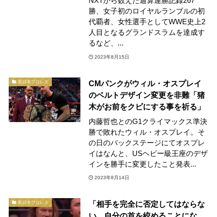
NXTから数えた通算連勝記録267
勝、女子初のロイヤルランブルの初
代覇者、女性選手としてWWE史上2
人目となるグランドスラムを達成す
るなど、...
2023年8月15日
CMパンクがウィル・オスプレイ
新日本プロレス
のベルトデザイン変更を非難「猪
木がお前をクビにする事を祈る」
内藤哲也とのG1クライマックス準決
勝で敗れたウィル・オスプレイ。そ
の日のバックステージにてオスプレ
イはなんと、USヘビー級王座のデザ
インを勝手に変更したこと発表...
2023年8月14日
「相手を完全に否定してはならな
新日本プロレス
い。自分の首を絞めることにな