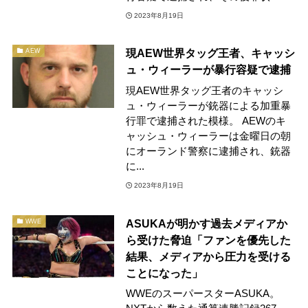
2023年8月19日
現AEW世界タッグ王者、キャッシ
AEW
ュ・ウィーラーが暴行容疑で逮捕
現AEW世界タッグ王者のキャッシ
ュ・ウィーラーが銃器による加重暴
行罪で逮捕された模様。 AEWのキ
ャッシュ・ウィーラーは金曜日の朝
にオーランド警察に逮捕され、銃器
に...
2023年8月19日
ASUKAが明かす過去メディアか
WWE
ら受けた脅迫「ファンを優先した
結果、メディアから圧力を受ける
ことになった」
WWEのスーパースターASUKA。