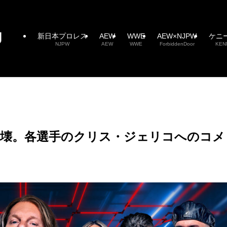
新日本プロレス
AEW
WWE
AEW×NJPW
ケニ
NJPW
AEW
WWE
ForbiddenDoor
KEN
が崩壊。各選手のクリス・ジェリコへのコメ