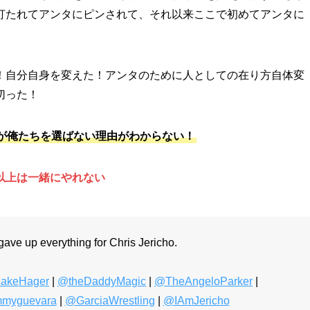
打たれてアンタにピンされて、それ以来ここで初めてアンタに
！自分自身を変えた！アンタのために人としての在り方自体変
切った！
が俺たちを選ばない理由がわからない！
以上は一緒にやれない
ave up everything for Chris Jericho.
akeHager
|
@theDaddyMagic
|
@TheAngeloParker
|
myguevara
|
@GarciaWrestling
|
@IAmJericho
itter.com/lwVK6z58zo