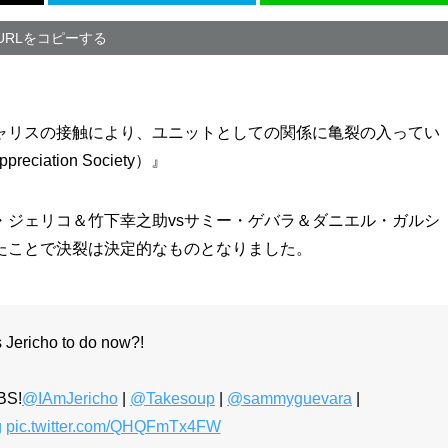
URLをコピーする
ャリスの接触により、ユニットとしての関係に亀裂の入ってい
iation Society）』
ス・ジェリコ＆竹下幸之助vsサミー・ゲバラ＆ダニエル・ガルシ
たことで決裂は決定的なものとなりました。
 Jericho to do now?!
BS!
@IAmJericho
|
@Takesoup
|
@sammyguevara
|
g
pic.twitter.com/QHQFmTx4FW