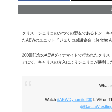
クリス・ジェリコのかつての盟友であるドン・キ
たAEWのユニット『ジェリコ感謝協会（Jericho Apprec
200回記念のAEWダイナマイトで行われたクリ
アにて、キャリスの介入によりジェリコが勝利し
What is
Watch
#AEWDynamite200
LIVE on T
@GarciaWrestlin