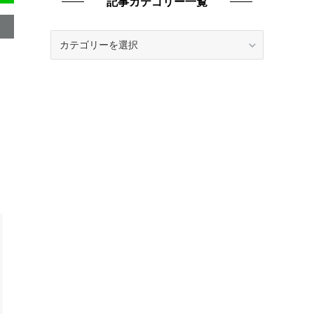
記事カテゴリー一覧
記
事
カ
テ
ゴ
リ
ー
一
覧