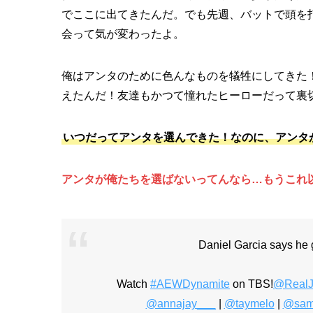
でここに出てきたんだ。でも先週、バットで頭を
会って気が変わったよ。
俺はアンタのために色んなものを犠牲にしてきた
えたんだ！友達もかつて憧れたヒーローだって裏
いつだってアンタを選んできた！なのに、アンタ
アンタが俺たちを選ばないってんなら…もうこれ
Daniel Garcia says he g
Watch
#AEWDynamite
on TBS!
@RealJ
@annajay___
|
@taymelo
|
@sam
pic.tw