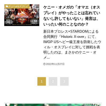
ケニー・オメガの「オマエ（オス
ケニーvsオスプレイ
プレイ）がやったことは忘れてい
ないし許してもいない」発言は、
いったい何のことなのか？
新日本プロレス×STARDOMによる
合同興行『Historic X-over』にて、
IWGP USヘビー級王座を防衛したウ
ィル・オスプレイに対して挑戦を表
明したのは、まさかのケニー・オ
メ...
2022年11月27日
1
2
3