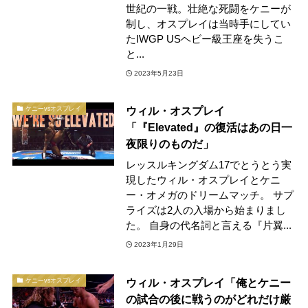
世紀の一戦。壮絶な死闘をケニーが
制し、オスプレイは当時手にしてい
たIWGP USヘビー級王座を失うこ
と...
2023年5月23日
ウィル・オスプレイ
ケニーvsオスプレイ
「『Elevated』の復活はあの日一
夜限りのものだ」
レッスルキングダム17でとうとう実
現したウィル・オスプレイとケニ
ー・オメガのドリームマッチ。 サプ
ライズは2人の入場から始まりまし
た。 自身の代名詞と言える『片翼...
2023年1月29日
ウィル・オスプレイ「俺とケニー
ケニーvsオスプレイ
の試合の後に戦うのがどれだけ厳