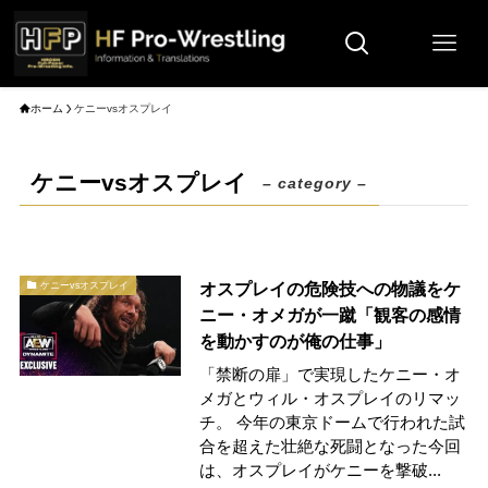
ホーム
ケニーvsオスプレイ
ケニーvsオスプレイ
– category –
オスプレイの危険技への物議をケ
ケニーvsオスプレイ
ニー・オメガが一蹴「観客の感情
を動かすのが俺の仕事」
「禁断の扉」で実現したケニー・オ
メガとウィル・オスプレイのリマッ
チ。 今年の東京ドームで行われた試
合を超えた壮絶な死闘となった今回
は、オスプレイがケニーを撃破...