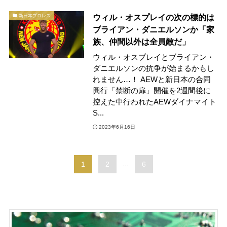
ウィル・オスプレイの次の標的は
新日本プロレス
ブライアン・ダニエルソンか「家
族、仲間以外は全員敵だ」
ウィル・オスプレイとブライアン・
ダニエルソンの抗争が始まるかもし
れません…！ AEWと新日本の合同
興行「禁断の扉」開催を2週間後に
控えた中行われたAEWダイナマイト
S...
2023年6月16日
1
2
...
6